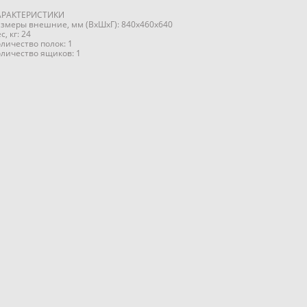
АРАКТЕРИСТИКИ
азмеры внешние, мм (ВхШхГ): 840x460x640
с, кг: 24
личество полок: 1
оличество ящиков: 1