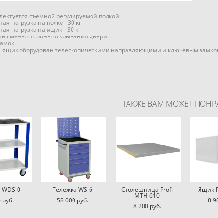
лектуется съемной регулируемой полкой
ая нагрузка на полку - 30 кг
ая нагрузка на ящик - 30 кг
ть смены стороны открывания двери
замок
 ящик оборудован телескопическими направляющими и ключевым замко
ТАКЖЕ ВАМ МОЖЕТ ПОНР
 WDS-0
Тележка WS-6
Столешница Profi
Ящик P
MTH-610
 pуб.
58 000 pуб.
8 9
8 200 pуб.