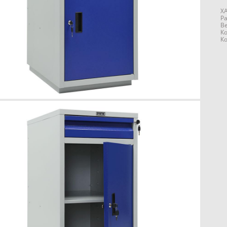
Х
Р
Ве
Ко
К