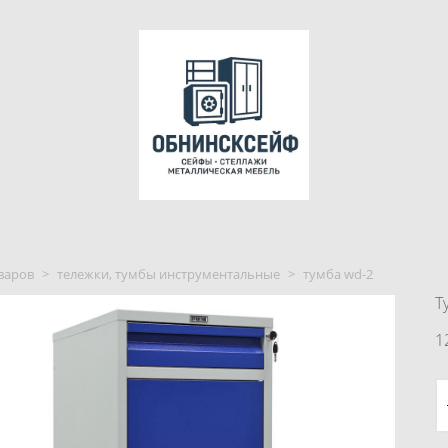
варов
>
тележки, тумбы инструментальные
>
тумба wd-2
Т
1