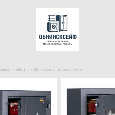
варов
>
сейфы
>
сейфы 3 класса взломостойкости