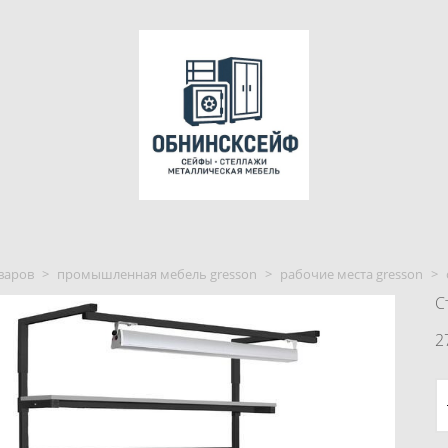
варов
>
промышленная мебель gresson
>
рабочие места gresson
>
С
2