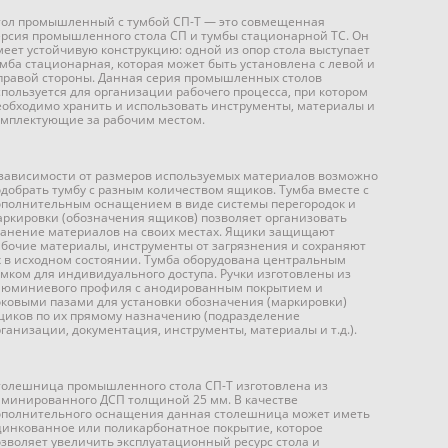
тол промышленный с тумбой СП-Т — это совмещенная
ерсия промышленного стола СП и тумбы стационарной ТС. Он
меет устойчивую конструкцию: одной из опор стола выступает
умба стационарная, которая может быть установлена с левой и
 правой стороны. Данная серия промышленных столов
спользуется для организации рабочего процесса, при котором
еобходимо хранить и использовать инструменты, материалы и
омплектующие за рабочим местом.
 зависимости от размеров используемых материалов возможно
одобрать тумбу с разным количеством ящиков. Тумба вместе с
ополнительным оснащением в виде системы перегородок и
аркировки (обозначения ящиков) позволяет организовать
ранение материалов на своих местах. Ящики защищают
абочие материалы, инструменты от загрязнения и сохраняют
х в исходном состоянии. Тумба оборудована центральным
амком для индивидуального доступа. Ручки изготовлены из
люминиевого профиля с анодированным покрытием и
оковыми пазами для установки обозначения (маркировки)
щиков по их прямому назначению (подразделение
рганизации, документация, инструменты, материалы и т.д.).
толешница промышленного стола СП-Т изготовлена из
аминированного ДСП толщиной 25 мм. В качестве
ополнительного оснащения данная столешница может иметь
цинкованное или поликарбонатное покрытие, которое
озволяет увеличить эксплуатационный ресурс стола и