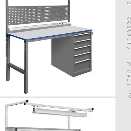
и
С
6
ма
о
э
п
а
с
Т
Т
я
(
я
Т
1