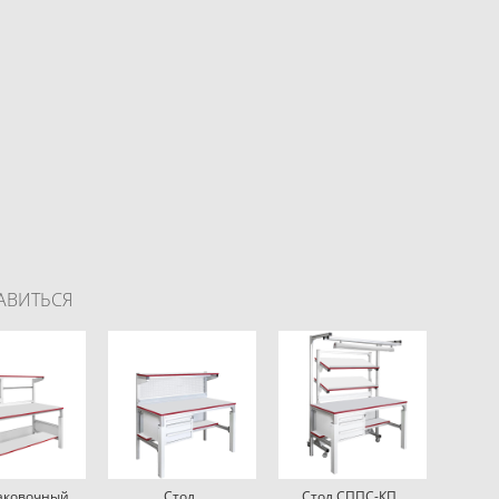
АВИТЬСЯ
паковочный
Стол
Стол СППС-КП