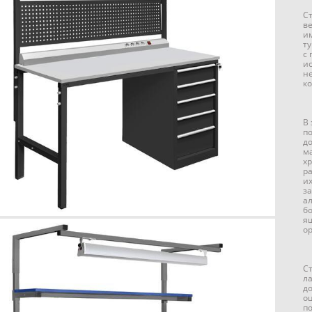
С
в
и
т
с
и
н
к
В
п
д
м
х
р
и
з
а
б
я
о
С
л
д
о
п