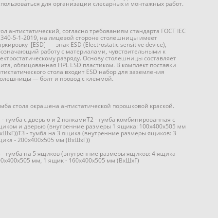
спользоваться для организации слесарных и монтажных работ.
тол антистатический, согласно требованиям стандарта ГОСТ IEC
1340-5-1-2019, на лицевой стороне столешницы имеет
ркировку [ESD] — знак ESD (Electrostatic sensitive device),
бозначающий работу с материалами, чувствительными к
лектростатическому разряду. Основу столешницы составляет
лита, облицованная HPL ESD пластиком. В комплект поставки
нтистатического стола входит ESD набор для заземления
толешницы — болт и провод с клеммой.
умба стола окрашена антистатической порошковой краской.
1 - тумба с дверью и 2 полкамиТ2 - тумба комбинированная с
щиком и дверью (внутренние размеры 1 ящика: 100х400х505 мм
ВхШхГ))Т3 - тумба на 3 ящика (внутренние размеры ящиков: 3
щика - 200х400х505 мм (ВхШхГ))
5 - тумба на 5 ящиков (внутренние размеры ящиков: 4 ящика -
00х400х505 мм, 1 ящик - 160х400х505 мм (ВхШхГ)