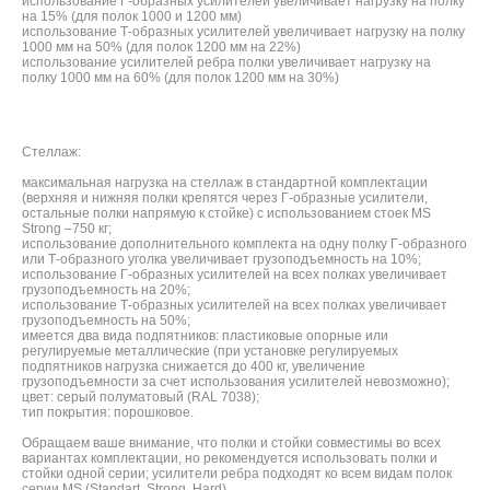
использование Г-образных усилителей увеличивает нагрузку на полку
на 15% (для полок 1000 и 1200 мм)
использование Т-образных усилителей увеличивает нагрузку на полку
1000 мм на 50% (для полок 1200 мм на 22%)
использование усилителей ребра полки увеличивает нагрузку на
полку 1000 мм на 60% (для полок 1200 мм на 30%)
Стеллаж:
максимальная нагрузка на стеллаж в стандартной комплектации
(верхняя и нижняя полки крепятся через Г-образные усилители,
остальные полки напрямую к стойке) с использованием стоек MS
Strong –750 кг;
использование дополнительного комплекта на одну полку Г-образного
или Т-образного уголка увеличивает грузоподъемность на 10%;
использование Г-образных усилителей на всех полках увеличивает
грузоподъемность на 20%;
использование Т-образных усилителей на всех полках увеличивает
грузоподъемность на 50%;
имеется два вида подпятников: пластиковые опорные или
регулируемые металлические (при установке регулируемых
подпятников нагрузка снижается до 400 кг, увеличение
грузоподъемности за счет использования усилителей невозможно);
цвет: серый полуматовый (RAL 7038);
тип покрытия: порошковое.
Обращаем ваше внимание, что полки и стойки совместимы во всех
вариантах комплектации, но рекомендуется использовать полки и
стойки одной серии; усилители ребра подходят ко всем видам полок
серии MS (Standart, Strong, Hard).