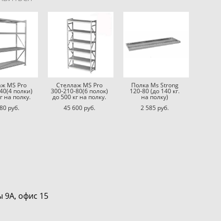
аж MS Pro
Стеллаж MS Pro
Полка Ms Strong
40(4 полки)
300-210-80(6 полок)
120-80 (до 140 кг.
г на полку.
до 500 кг на полку.
на полку)
80 pуб.
45 600 pуб.
2 585 pуб.
 офис 15