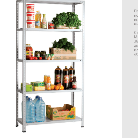
П
п
в
ш
С
M
3
дв
и
об