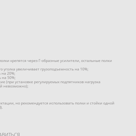
олки крепятся через Г-образные усилители, остальные полки
го уголка увеличивает грузоподъемность на 10%;
 на 20%;
 на 50%;
ие (при установке регулируемых подпятников нагрузка
ей невозможно);
ктации, но рекомендуется использовать полки и стойки одной
).
АВИТЬСЯ