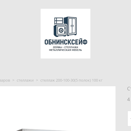
варов
>
стеллажи
>
стеллаж 200-100-30(5 полок) 100 кг
С
4