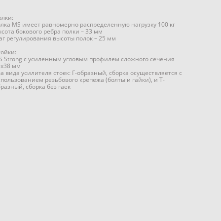
олки:
олка MS имеет равномерно распределенную нагрузку 100 кг
ысота бокового ребра полки – 33 мм
аг регулирования высоты полок – 25 мм
тойки:
S Strong с усиленным угловым профилем сложного сечения
8х38 мм
а вида усилителя стоек: Г-образный, сборка осуществляется с
спользованием резьбового крепежа (болты и гайки), и Т-
разный, сборка без гаек