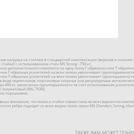
ая нагрузка на стеллаж в стандартной комплектации (верхняя и нижняя п
 стойке) с использованием стоек MS Strong –750 кг;
ние дополнительного комплекта на одну полку Г-образного или Т-образно
ние Г-образных усилителей на всех полках увеличивает грузоподъемность
ние Т-образных усилителей на всех полках увеличивает грузоподъемность
а вида подпятников: пластиковые опорные или регулируемые металлическ
до 400 кг, увеличение грузоподъемности за счет использования усилител
й полуматовый (RAL 7038);
ия: порошковое.
аше внимание, что полки и стойки совместимы во всех вариантах компле
ители ребра подходят ко всем видам полок серии MS (Standart, Strong, Hard
ТАКЖЕ ВАМ МОЖЕТ ПОНР