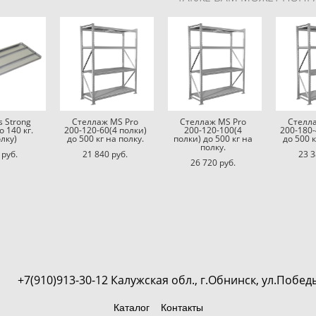
 Strong
Стеллаж MS Pro
Стеллаж MS Pro
Стелл
о 140 кг.
200-120-60(4 полки)
200-120-100(4
200-180-
лку)
до 500 кг на полку.
полки) до 500 кг на
до 500 к
полку.
 pуб.
21 840 pуб.
23 3
26 720 pуб.
 обл., г.Обнинск, ул.Победы 9А,
Каталог
Контакты