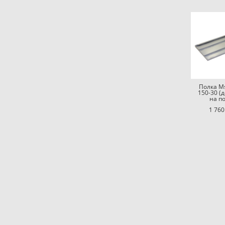
Полка Ms
150-30 (д
на по
1 760
+7(910)913-30-12 Калужская