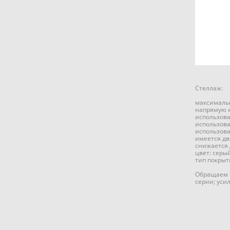
Стеллаж:
максимальн
напрямую к
использова
использова
использова
имеется дв
снижается 
цвет: серы
тип покрыт
Обращаем в
серии; усил