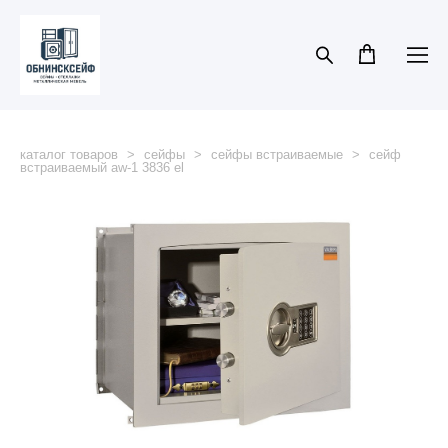
каталог товаров
>
сейфы
>
сейфы встраиваемые
>
сейф
встраиваемый aw-1 3836 el