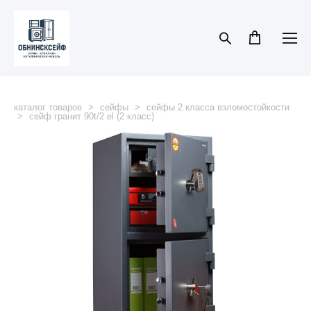
каталог товаров
>
сейфы
>
сейфы 2 класса взломостойкости
>
сейф гранит 90t/2 el (2 класс)