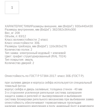
ДОБАВИТЬ В КОРЗИНУ
ХАРАКТЕРИСТИКИРазмеры внешние, мм (ВхШхГ): 930x440x430
Размеры внутренние, мм (ВхШхГ): 382/382x364x300
Вес, кг: 208
Объём, л: 83/12
Класс взломостойкости: 2 класс
Класс огнестойкости: 30Б
Размеры трейзера, мм (ВхШхГ): 116x363x276
Количество полок: 2
Тип замка: электронный кодовый + ключевой
Цвет: графит структурированный (RAL 7024)
Тип покрытия: эмаль
Количество дверей: 2
Огнестойкость по ГОСТ Р 57384-2017: класс 30Б (ГОСТ Р).
при заливке двери и корпуса сейфа используется специальный
тяжелый бетон
корпус сейфа и дверь заливные; толщина стенок - 40 мм
3-х сторонняя усиленная ригельная система запирания
защита замка и ригелей от высверливания и выбивания
система блокировки ригельного механизма при выбивании замка
огнестойкость обеспечивают термоактивные прокладки
наличие анкерного крепления к полу, анкерный болт в комплекте