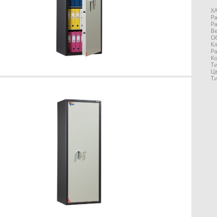
Х
Р
Р
Ве
Об
Кл
Р
Ко
Т
Цв
Т