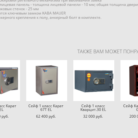
окировки ригельного механизма при выбивании замка
лицевая панель - толщина лицевой панели - 10 мм; общая толщина двери 
ковых стенок - 25 мм
ются ключевым замком KABA MAUER
керного крепления к полу, анкерный болт в комплекте.
ТАКЖЕ ВАМ МОЖЕТ ПОНР
асс Карат
Сейф 1 класс Карат
Сейф 1 класс
Сейф Ка
EL
67T EL
Кварцит.30 EL
 pуб.
62 400 pуб.
32 000 pуб.
200 