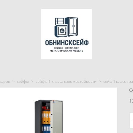
варов
>
сейфы
>
сейфы 1 класса взломостойкости
>
сейф 1 класс гра
С
1