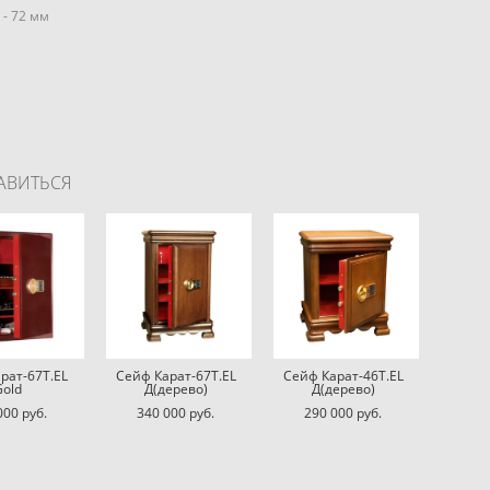
- 72 мм
АВИТЬСЯ
рат-67Т.EL
Сейф Карат-67Т.EL
Сейф Карат-46Т.EL
Gold
Д(дерево)
Д(дерево)
000 pуб.
340 000 pуб.
290 000 pуб.