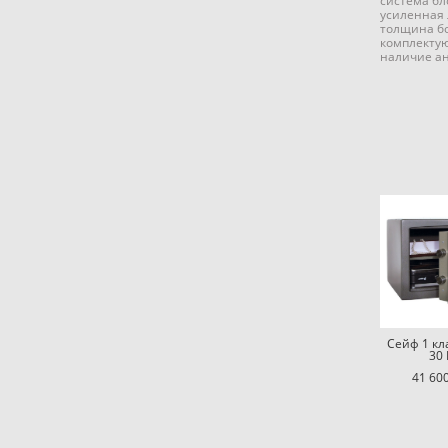
система бл
усиленная 
толщина бо
комплекту
наличие ан
Сейф 1 кл
30 
41 600