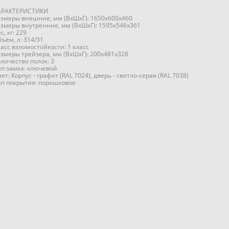
АРАКТЕРИСТИКИ
азмеры внешние, мм (ВхШхГ): 1650x600x460
азмеры внутренние, мм (ВхШхГ): 1595x546x361
с, кг: 229
ъём, л: 314/31
асс взломостойкости: 1 класс
азмеры трейзера, мм (ВхШхГ): 200х481х328
личество полок: 3
ип замка: ключевой
ет: Корпус - графит (RAL 7024), дверь - светло-серая (RAL 7038)
ип покрытия: порошковое