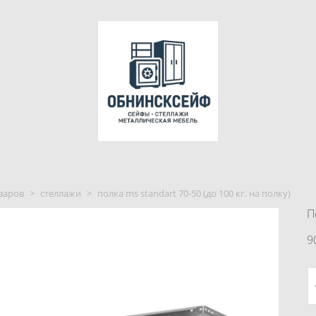
варов
>
стеллажи
>
полка ms standart 70-50 (до 100 кг. на полку)
П
9