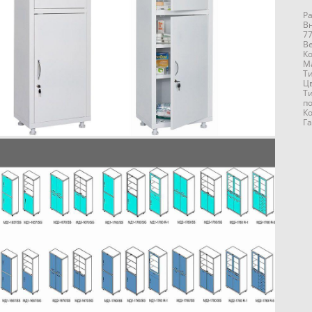
Р
В
7
Ве
Ко
Ма
Т
Цв
Т
п
К
Га