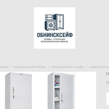
варов
>
медицинская мебель
>
медицинские шкафы
>
медицинский 
М
1