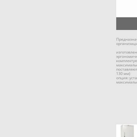
Предназнач
организаци
изготовлен
эргономич
комплектую
максимальн
поставляют
130 мм)
опция: уст
максималь