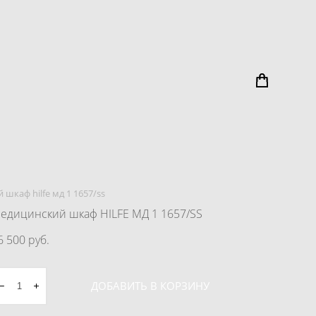
шкаф hilfe мд 1 1657/ss
едицинский шкаф HILFE МД 1 1657/SS
6 500 pуб.
ДОБАВИТЬ В КОРЗИНУ