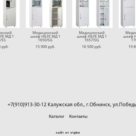
нский
Медицинский
Медицинский
Меди
FE МД 1
шкаф HILFE МД 1
шкаф HILFE МД 1
шкаф H
/SS
1650/SG
1657/SG
17
 pуб.
15 900 pуб.
16 500 pуб.
19 8
 обл., г.Обнинск, ул.Победы 9А,
Каталог
Контакты
сайт от vigbo