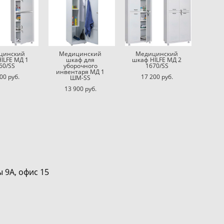
цинский
Медицинский
Медицинский
ILFE МД 1
шкаф для
шкаф HILFE МД 2
60/SS
уборочного
1670/SS
инвентаря МД 1
00 pуб.
17 200 pуб.
ШМ-SS
13 900 pуб.
 офис 15