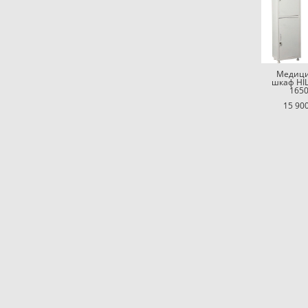
Медици
шкаф HIL
1650
15 900
+7(910)913-30-12 Калужская