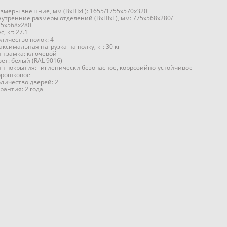
азмеры внешние, мм (ВхШхГ): 1655/1755x570x320
нутренние размеры отделений (ВхШхГ), мм: 775x568x280/
75x568x280
с, кг: 27.1
личество полок: 4
ксимальная нагрузка на полку, кг: 30 кг
ип замка: ключевой
ет: белый (RAL 9016)
ип покрытия: гигиенически безопасное, коррозийно-устойчивое
орошковое
оличество дверей: 2
рантия: 2 года