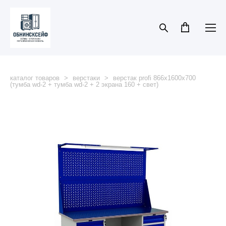
каталог товаров
>
верстаки
>
верстак profi 866x1600x700
(тумба wd-2 + тумба wd-2 + 2 экрана 160 + свет)