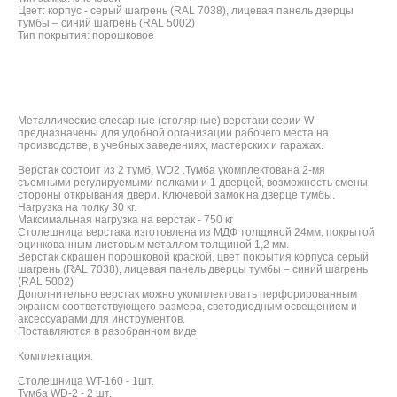
Цвет: корпус - серый шагрень (RAL 7038), лицевая панель дверцы
тумбы – синий шагрень (RAL 5002)
Тип покрытия: порошковое
Металлические слесарные (столярные) верстаки серии W
предназначены для удобной организации рабочего места на
производстве, в учебных заведениях, мастерских и гаражах.
Верстак состоит из 2 тумб, WD2 .Тумба укомплектована 2-мя
съемными регулируемыми полками и 1 дверцей, возможность смены
стороны открывания двери. Ключевой замок на дверце тумбы.
Нагрузка на полку 30 кг.
Максимальная нагрузка на верстак - 750 кг
Столешница верстака изготовлена из МДФ толщиной 24мм, покрытой
оцинкованным листовым металлом толщиной 1,2 мм.
Верстак окрашен порошковой краской, цвет покрытия корпуса серый
шагрень (RAL 7038), лицевая панель дверцы тумбы – синий шагрень
(RAL 5002)
Дополнительно верстак можно укомплектовать перфорированным
экраном соответствующего размера, светодиодным освещением и
аксессуарами для инструментов.
Поставляются в разобранном виде
Комплектация:
Столешница WT-160 - 1шт.
Тумба WD-2 - 2 шт.