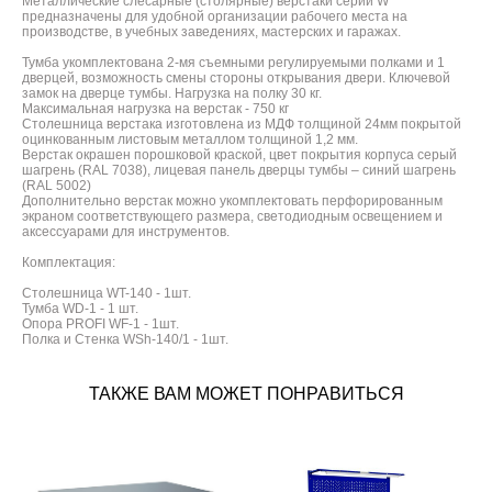
Металлические слесарные (столярные) верстаки серии W
предназначены для удобной организации рабочего места на
производстве, в учебных заведениях, мастерских и гаражах.
Тумба укомплектована 2-мя съемными регулируемыми полками и 1
дверцей, возможность смены стороны открывания двери. Ключевой
замок на дверце тумбы. Нагрузка на полку 30 кг.
Максимальная нагрузка на верстак - 750 кг
Столешница верстака изготовлена из МДФ толщиной 24мм покрытой
оцинкованным листовым металлом толщиной 1,2 мм.
Верстак окрашен порошковой краской, цвет покрытия корпуса серый
шагрень (RAL 7038), лицевая панель дверцы тумбы – синий шагрень
(RAL 5002)
Дополнительно верстак можно укомплектовать перфорированным
экраном соответствующего размера, светодиодным освещением и
аксессуарами для инструментов.
Комплектация:
Столешница WT-140 - 1шт.
Тумба WD-1 - 1 шт.
Опора PROFI WF-1 - 1шт.
Полка и Стенка WSh-140/1 - 1шт.
ТАКЖЕ ВАМ МОЖЕТ ПОНРАВИТЬСЯ