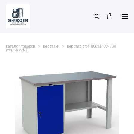
каталог товаров
>
верстаки
>
верстак profi 866x1400x700
(тумба wd-1)