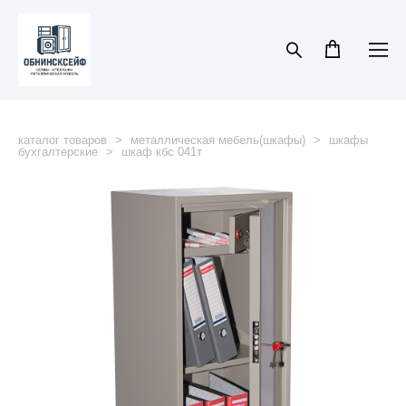
каталог товаров
>
металлическая мебель(шкафы)
>
шкафы
бухгалтерские
>
шкаф кбс 041т