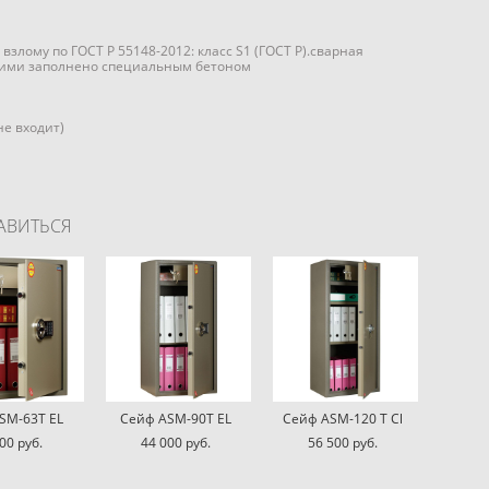
злому по ГОСТ Р 55148-2012: класс S1 (ГОСТ Р).сварная
 ними заполнено специальным бетоном
не входит)
АВИТЬСЯ
SM-63T EL
Сейф ASM-90T EL
Сейф ASM-120 T Cl
00 pуб.
44 000 pуб.
56 500 pуб.