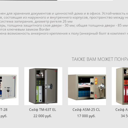
ен для хранения документов и ценностей дома и в офисе. Устойчивость к в
я, состоящая из наружного и внутреннего корпусов, пространство между
система запирания, диаметр ригеля 26 мм
рь, толщина защитного слоя двери - 30 мм; общая толщина двери - 85 мм
тся ключевым замком Border
ена возможность анкерного крепления к полу (анкерный болт в комплект 
ТАКЖЕ ВАМ МОЖЕТ ПОНР
Т-28
Сейф TM-63T EL
Сейф ASM-25 CL
Сейф A
 pуб.
22 000 pуб.
17 000 pуб.
34 5