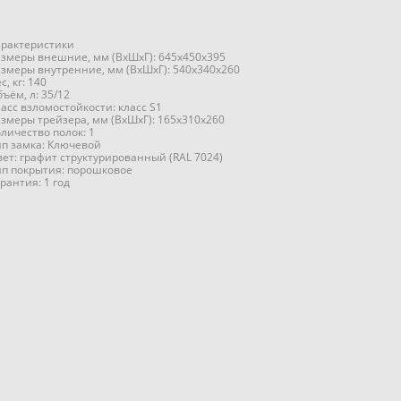
арактеристики
азмеры внешние, мм (ВхШхГ): 645x450x395
азмеры внутренние, мм (ВхШхГ): 540x340x260
с, кг: 140
ъём, л: 35/12
асс взломостойкости: класс S1
азмеры трейзера, мм (ВхШхГ): 165x310x260
личество полок: 1
ип замка: Ключевой
вет: графит структурированный (RAL 7024)
ип покрытия: порошковое
рантия: 1 год