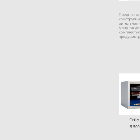
Предназнач
конструкци
ригельная 
мощная две
комплектую
предусмотр
Сейф 
5 500