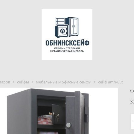
варов
>
сейфы
>
мебельные и офисные сейфы
>
сейф amh-65t
С
3