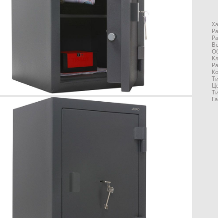
Х
Р
Р
Ве
Об
Кл
Р
Ко
Т
Ц
Т
Га