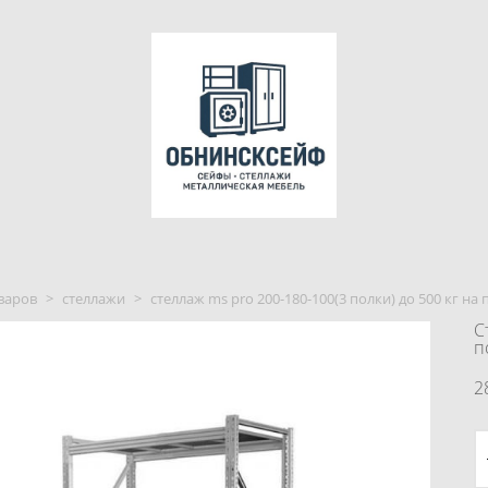
варов
>
стеллажи
>
стеллаж ms pro 200-180-100(3 полки) до 500 кг на 
С
п
2