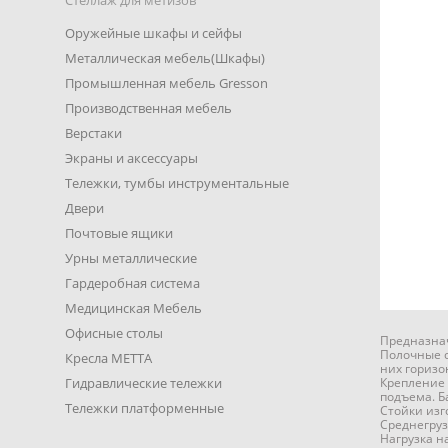
Стеллаж для метизов
Оружейные шкафы и сейфы
Металлическая мебель(Шкафы)
Промышленная мебель Gresson
Производственная мебель
Верстаки
Экраны и аксессуары
Тележки, тумбы инструментальные
Двери
Почтовые ящики
Урны металлические
Гардеробная система
Медицинская Мебель
Офисные столы
Предназнач
Полочные с
Кресла METTA
них горизо
Гидравлические тележки
Крепление 
подъема. Б
Тележки платформенные
Стойки изг
Среднегруз
Нагрузка на