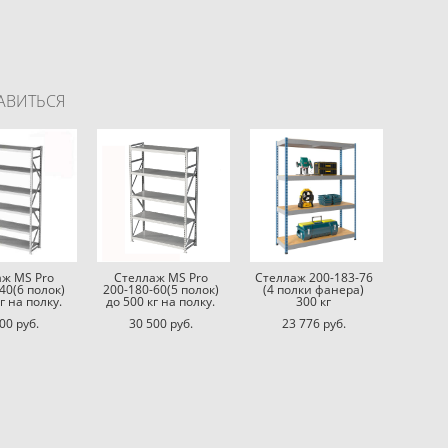
АВИТЬСЯ
аж MS Pro
Стеллаж MS Pro
Стеллаж 200-183-76
40(6 полок)
200-180-60(5 полок)
(4 полки фанера)
г на полку.
до 500 кг на полку.
300 кг
00 pуб.
30 500 pуб.
23 776 pуб.