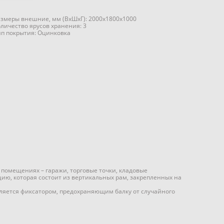
азмеры внешние, мм (ВхШхГ): 2000x1800x1000
оличество ярусов хранения: 3
ип покрытия: Оцинковка
 помещениях – гаражи, торговые точки, кладовые
ию, которая состоит из вертикальных рам, закрепленных на
епляется фиксатором, предохраняющим балку от случайного