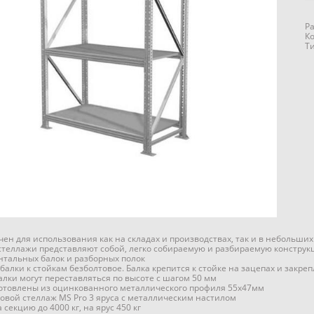
Р
К
Т
ен для использования как на складах и производствах, так и в небольших
теллажи представляют собой, легко собираемую и разбираемую конструкц
нтальных балок и разборных полок
балки к стойкам безболтовое. Балка крепится к стойке на зацепах и закр
алки могут переставляться по высоте с шагом 50 мм
отовлены из оцинкованного металлического профиля 55х47мм
овой стеллаж MS Pro 3 ярусa с металлическим настилом
 секцию до 4000 кг, на ярус 450 кг